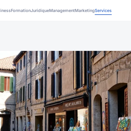
iness
Formation
Juridique
Management
Marketing
Services