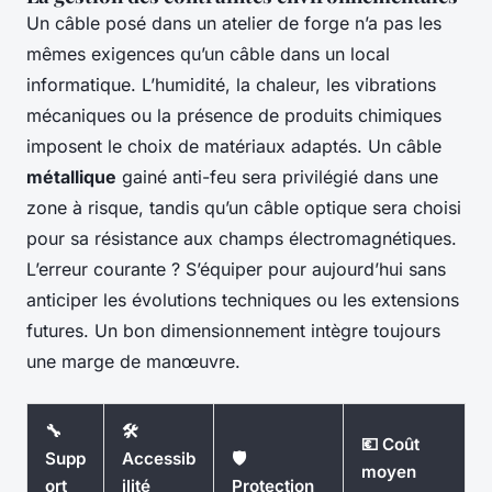
Un câble posé dans un atelier de forge n’a pas les
mêmes exigences qu’un câble dans un local
informatique. L’humidité, la chaleur, les vibrations
mécaniques ou la présence de produits chimiques
imposent le choix de matériaux adaptés. Un câble
métallique
gainé anti-feu sera privilégié dans une
zone à risque, tandis qu’un câble optique sera choisi
pour sa résistance aux champs électromagnétiques.
L’erreur courante ? S’équiper pour aujourd’hui sans
anticiper les évolutions techniques ou les extensions
futures. Un bon dimensionnement intègre toujours
une marge de manœuvre.
🔧
🛠️
💶 Coût
Supp
Accessib
🛡️
moyen
ort
ilité
Protection