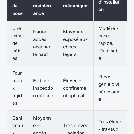
d’installati
de
mainten
mécanique
on
pose
ance
Che
Modéré -
Haute -
Moyenne -
mins
pose
accès
exposé aux
de
rapide,
aisé par
chocs
câbl
réutilisabl
le haut
légers
es
e
Four
Élevé -
reau
Faible -
Élevée -
génie civil
x
inspectio
confineme
nécessair
rigid
n difficile
nt optimal
e
es
Cani
Moyenn
Très élevé
veau
e -
Très élevée
- travaux
x
accès
- isolation