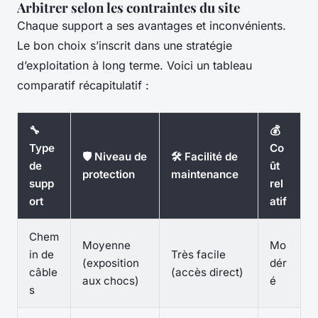
Arbitrer selon les contraintes du site
Chaque support a ses avantages et inconvénients.
Le bon choix s’inscrit dans une stratégie
d’exploitation à long terme. Voici un tableau
comparatif récapitulatif :
🔧
💰
Type
Co
🛡️ Niveau de
🛠️ Facilité de
de
ût
protection
maintenance
supp
rel
ort
atif
Chem
Moyenne
Mo
in de
Très facile
(exposition
dér
câble
(accès direct)
aux chocs)
é
s